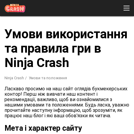
Ninja Crash
Умови використання
Як грати
Демо
Завантажити
та правила гри в
Відгуки
Де грати в Ninja Crash?
Ninja Crash
Ninja Crash
Умови та положення
Ласкаво просимо на наш сайт оглядів букмекерських
контор! Перш ніж вивчати наш контент і
рекомендації, важливо, щоб ви ознайомилися з
нашими умовами та положеннями. Будь ласка, уважно
прочитайте наступну інформацію, щоб зрозуміти, як
працює наш блог і які ваші обов'язки як читача.
Мета і характер сайту