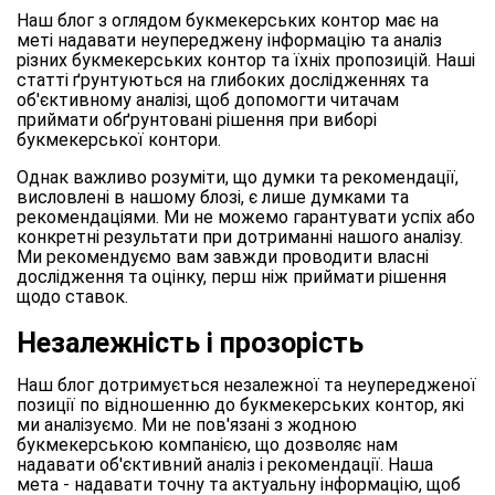
Наш блог з оглядом букмекерських контор має на
меті надавати неупереджену інформацію та аналіз
різних букмекерських контор та їхніх пропозицій. Наші
статті ґрунтуються на глибоких дослідженнях та
об'єктивному аналізі, щоб допомогти читачам
приймати обґрунтовані рішення при виборі
букмекерської контори.
Однак важливо розуміти, що думки та рекомендації,
висловлені в нашому блозі, є лише думками та
рекомендаціями. Ми не можемо гарантувати успіх або
конкретні результати при дотриманні нашого аналізу.
Ми рекомендуємо вам завжди проводити власні
дослідження та оцінку, перш ніж приймати рішення
щодо ставок.
Незалежність і прозорість
Наш блог дотримується незалежної та неупередженої
позиції по відношенню до букмекерських контор, які
ми аналізуємо. Ми не пов'язані з жодною
букмекерською компанією, що дозволяє нам
надавати об'єктивний аналіз і рекомендації. Наша
мета - надавати точну та актуальну інформацію, щоб