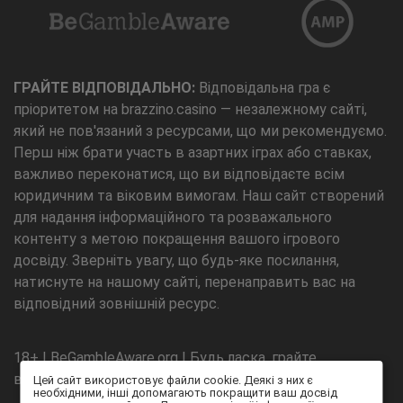
ГРАЙТЕ ВІДПОВІДАЛЬНО:
Відповідальна гра є
пріоритетом на brazzino.casino — незалежному сайті,
який не пов'язаний з ресурсами, що ми рекомендуємо.
Перш ніж брати участь в азартних іграх або ставках,
важливо переконатися, що ви відповідаєте всім
юридичним та віковим вимогам. Наш сайт створений
для надання інформаційного та розважального
контенту з метою покращення вашого ігрового
досвіду. Зверніть увагу, що будь-яке посилання,
натиснуте на нашому сайті, перенаправить вас на
відповідний зовнішній ресурс.
18+ | BeGambleAware.org | Будь ласка, грайте
відповідально
Цей сайт використовує файли cookie. Деякі з них є
необхідними, інші допомагають покращити ваш досвід