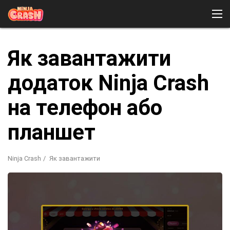
Ninja Crash
Як завантажити
Як грати
Демо
Завантажити
додаток Ninja Crash
Відгуки
Де грати в Ninja Crash?
на телефон або
планшет
Ninja Crash
Як завантажити