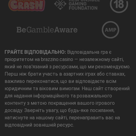
ГРАЙТЕ ВІДПОВІДАЛЬНО:
Відповідальна гра є
пріоритетом на brazzino.casino — незалежному сайті,
який не пов'язаний з ресурсами, що ми рекомендуємо.
Перш ніж брати участь в азартних іграх або ставках,
важливо переконатися, що ви відповідаєте всім
юридичним та віковим вимогам. Наш сайт створений
для надання інформаційного та розважального
контенту з метою покращення вашого ігрового
досвіду. Зверніть увагу, що будь-яке посилання,
натиснуте на нашому сайті, перенаправить вас на
відповідний зовнішній ресурс.