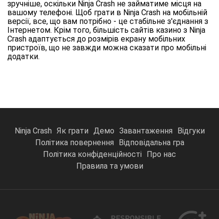
зручніше, оскільки Ninja Crash не займатиме місця на
вашому телефоні. Щоб грати в Ninja Crash на мобільній
версії, все, що вам потрібно - це стабільне з'єднання з
Інтернетом. Крім того, більшість сайтів казино з Ninja
Crash адаптується до розмірів екрану мобільних
пристроїв, що не завжди можна сказати про мобільні
додатки.
Ninja Crash
Як грати
Демо
Завантаження
Відгуки
Політика повернення
Відповідальна гра
Політика конфіденційності
Про нас
Правила та умови