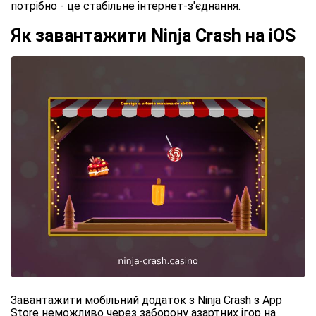
потрібно - це стабільне інтернет-з'єднання.
Як завантажити Ninja Crash на iOS
Завантажити мобільний додаток з Ninja Crash з App
Store неможливо через заборону азартних ігор на