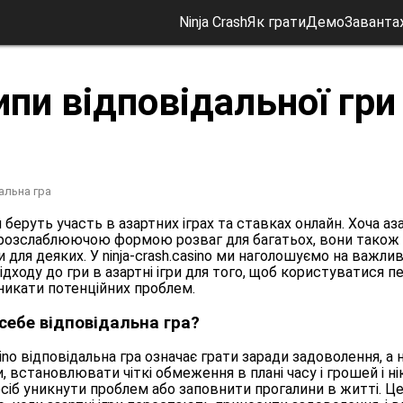
Ninja Crash
Як грати
Демо
Заванта
пи відповідальної гри 
альна гра
беруть участь в азартних іграх та ставках онлайн. Хоча аз
 розслаблюючою формою розваг для багатьох, вони також
и для деяких. У ninja-crash.casino ми наголошуємо на важли
ідходу до гри в азартні ігри для того, щоб користуватися 
уникати потенційних проблем.
себе відповідальна гра?
asino відповідальна гра означає грати заради задоволення, а 
, встановлювати чіткі обмеження в плані часу і грошей і ні
посіб уникнути проблем або заповнити прогалини в житті. Ц