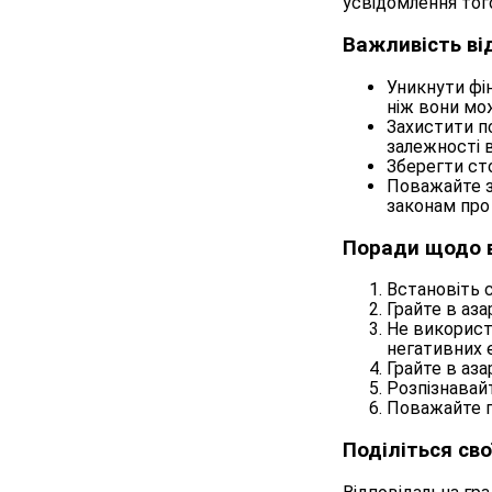
усвідомлення того
Важливість ві
Уникнути фі
ніж вони мо
Захистити пс
залежності в
Зберегти сто
Поважайте за
законам про 
Поради щодо в
Встановіть с
Грайте в аза
Не використо
негативних 
Грайте в азар
Розпізнавайт
Поважайте п
Поділіться св