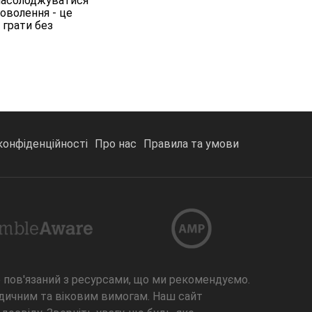
є насолоджуватися
оволення - це
 грати без
конфіденційності
Про нас
Правила та умови
не пов'язаний з ресурсами, що ми рекомендуємо.
идичним та віковим вимогам. Наш сайт