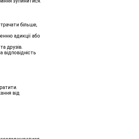
міння зупинитися.
трачати більше,
ненню адикції або
та друзів.
а відповідність
тратити.
кання від