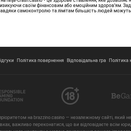
 на ninja-crash.casino - це здорове ставлення, яке дозволя
 ризикуючи своїм фінансовим або емоційним здоров'ям. Зад
. Завдяки самоконтролю та лімітам більшість людей можуть
ідгуки
Політика повернення
Відповідальна гра
Політика 
пріоритетом на brazzino.casino — незалежному сайті, який 
тавках, важливо переконатися, що ви відповідаєте всім юр