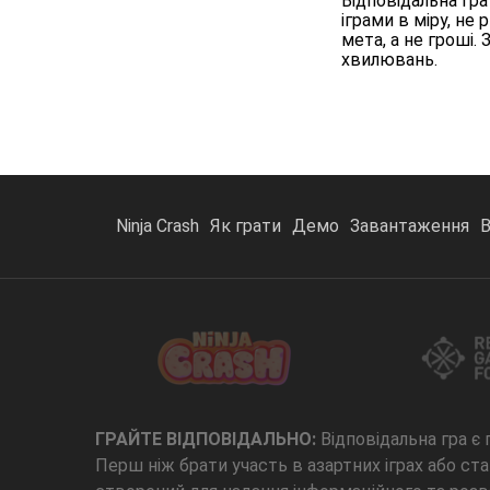
Відповідальна гра
іграми в міру, не
мета, а не гроші
хвилювань.
Ninja Crash
Як грати
Демо
Завантаження
В
ГРАЙТЕ ВІДПОВІДАЛЬНО:
Відповідальна гра є 
Перш ніж брати участь в азартних іграх або с