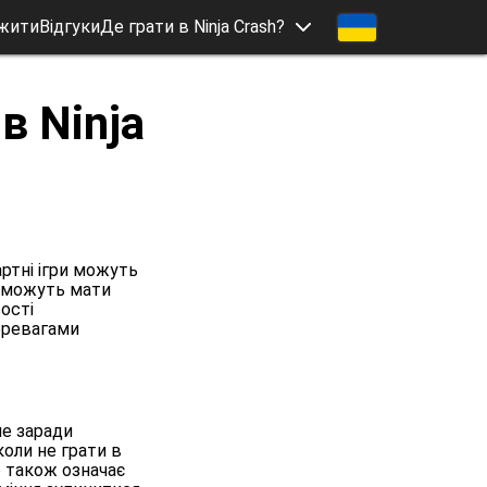
жити
Відгуки
Де грати в Ninja Crash?
в Ninja
артні ігри можуть
 можуть мати
вості
перевагами
не заради
коли не грати в
е також означає