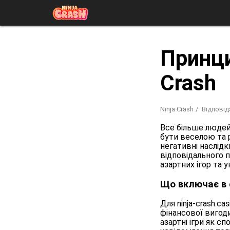
Принци
Crash
Ninja Crash
Відповід
Все більше людей 
бути веселою та
негативні наслідк
відповідального п
азартних ігор та 
Що включає в 
Для ninja-crash.c
фінансової вигоди
азартні ігри як с