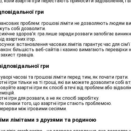
, коли азартні ігри перестають приносити задоволення, і в
дповідальної гри
нансових проблем: грошові ліміти не дозволяють людям ви
жуть собі дозволити.
ихічне здоров'я: гра лише заради розваги запобігає виник
ід азартних ігор.
сунки: встановлення часових лімітів гарантує час для сім'ї 
кон: більшість веб-сайтів і казино вимагають перевірки н
захист гравців.
ідповідальної гри
уворі часові та грошові ліміти перед тим, як почати грати.
ртні ігри тільки на ті гроші, які ви можете дозволити собі в
вуйте азартні ігри як спосіб втечі від проблем або відволі
емоцій.
тні ігри для розваги, а не як спосіб заробітку.
е ознаки того, що азартні ігри стають проблемою.
ерерви між ігровими сесіями.
оїми лімітами з друзями та родиною