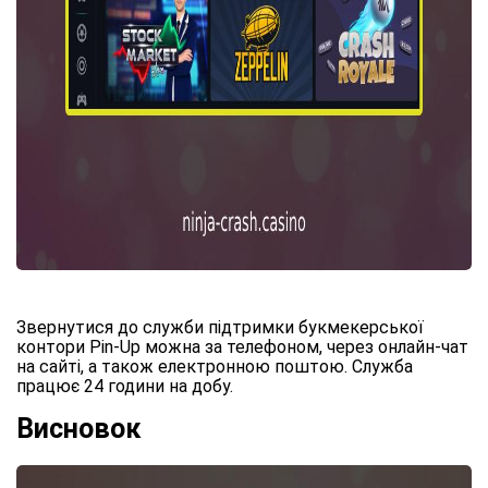
Звернутися до служби підтримки букмекерської
контори Pin-Up можна за телефоном, через онлайн-чат
на сайті, а також електронною поштою. Служба
працює 24 години на добу.
Висновок