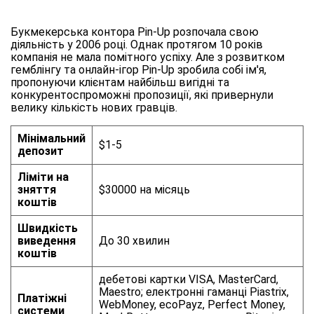
Букмекерська контора Pin-Up розпочала свою
діяльність у 2006 році. Однак протягом 10 років
компанія не мала помітного успіху. Але з розвитком
гемблінгу та онлайн-ігор Pin-Up зробила собі ім'я,
пропонуючи клієнтам найбільш вигідні та
конкурентоспроможні пропозиції, які привернули
велику кількість нових гравців.
Мінімальний
$1-5
депозит
Ліміти на
зняття
$30000 на місяць
коштів
Швидкість
виведення
До 30 хвилин
коштів
дебетові картки VISA, MasterCard,
Maestro; електронні гаманці Piastrix,
Платіжні
WebMoney, ecoPayz, Perfect Money,
системи