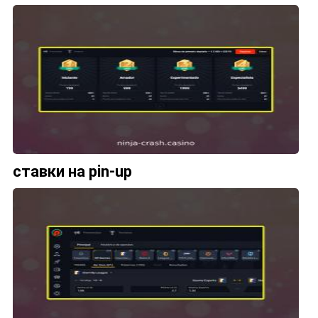
ставки на pin-up