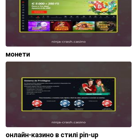
монети
онлайн-казино в стилі pin-up