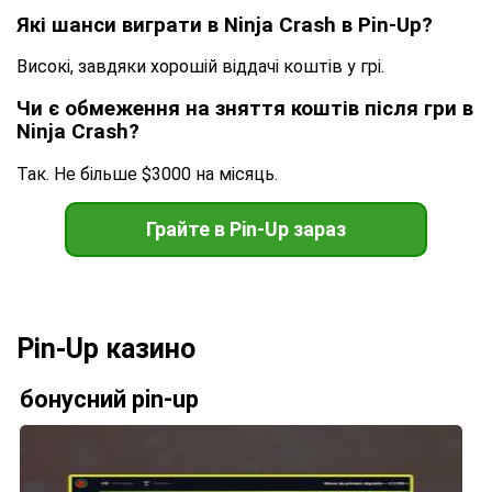
Які шанси виграти в Ninja Crash в Pin-Up?
Високі, завдяки хорошій віддачі коштів у грі.
Чи є обмеження на зняття коштів після гри в
Ninja Crash?
Так. Не більше $3000 на місяць.
Грайте в Pin-Up зараз
Pin-Up казино
бонусний pin-up