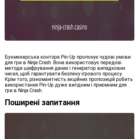
Букмекерська контора Pin-Up пропонує чудові умови
для гри в Ninja Crash. Вона використовує передові
методи шифрування даних і генератор випадкових
чисел, щоб гарантувати безпеку ігрового процесу.
Крім того, різноманітність акційних пропозицій робить
використання Pin-Up дуже вигідним і приємним для
гри в Ninja Crash.
Поширені запитання