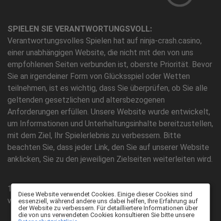
SPIELEN SIE VERANTWORTUNGSVOLL:
Verantwortungsvolles Spielen hat auf ninja-crash.casino,
einer unabhängigen Website, die nicht mit den von uns
empfohlenen Seiten verbunden ist, oberste Priorität. Bevor
Sie an irgendeiner Form von Glücksspiel oder Wetten
teilnehmen, ist es wichtig, dass Sie überprüfen, ob Sie alle
geltenden gesetzlichen und altersbezogenen
Anforderungen erfüllen. Unsere Website wurde entwickelt,
um Informationen und Unterhaltungsinhalte bereitzustellen,
mit dem Ziel, Ihr Spielerlebnis zu verbessern. Bitte
beachten Sie, dass jeder Link, den Sie auf unserer Website
anklicken, Sie zu den jeweiligen Zielseiten weiterleiten wird.
18+ | BeGambleAware.org | Bitte spielen Sie
Diese Website verwendet Cookies. Einige dieser Cookies sind
verantwortungsbewusst
essenziell, während andere uns dabei helfen, Ihre Erfahrung auf
der Website zu verbessern. Für detailliertere Informationen über
die von uns verwendeten Cookies konsultieren Sie bitte unsere