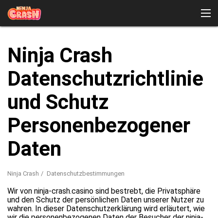
Ninja Crash
Ninja Crash
Wie man spielt
Demo
Herunterladen
Datenschutzrichtlinie
Testimonials
Wo kann man Ninja Crash spielen?
und Schutz
Personenbezogener
Daten
Ninja Crash
Datenschutzbestimmungen
Wir von ninja-crash.casino sind bestrebt, die Privatsphäre
und den Schutz der persönlichen Daten unserer Nutzer zu
wahren. In dieser Datenschutzerklärung wird erläutert, wie
wir die personenbezogenen Daten der Besucher der ninja-