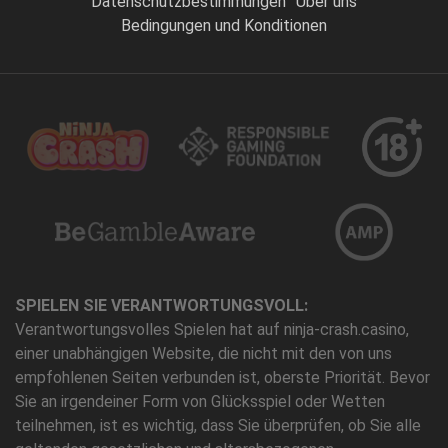
Datenschutzbestimmungen
Über uns
Bedingungen und Konditionen
SPIELEN SIE VERANTWORTUNGSVOLL:
Verantwortungsvolles Spielen hat auf ninja-crash.casino,
einer unabhängigen Website, die nicht mit den von uns
empfohlenen Seiten verbunden ist, oberste Priorität. Bevor
Sie an irgendeiner Form von Glücksspiel oder Wetten
teilnehmen, ist es wichtig, dass Sie überprüfen, ob Sie alle