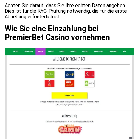
Achten Sie darauf, dass Sie Ihre echten Daten angeben.
Dies ist für die KYC-Prüfung notwendig, die für die erste
Abhebung erforderlich ist.
Wie Sie eine Einzahlung bei
PremierBet Casino vornehmen