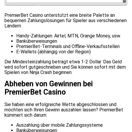
PremierBet Casino unterstützt eine breite Palette an
bequemen Zahlungslösungen für Spieler aus verschiedenen
Ländern:
Handy-Zahlungen: Airtel, MTN, Orange Money, usw.
Banküberweisungen
PremierBet-Terminals und Offline-Verkaufsstellen
E-Wallets (abhängig von der Region)
Die Mindesteinzahlung beträgt etwa 1-2 Dollar. Das Geld
wird sofort gutgeschrieben und Sie können sofort mit dem
Spielen von Ninja Crash beginnen.
Abheben von Gewinnen bei
PremierBet Casino
Sie haben eine erfolgreiche Wette abgeschlossen und
möchten sich Ihren Gewinn auszahlen lassen? PremierBet
kümmert sich darum:
Auszahlung über mobile Zahlungssysteme
Banküberweisungen