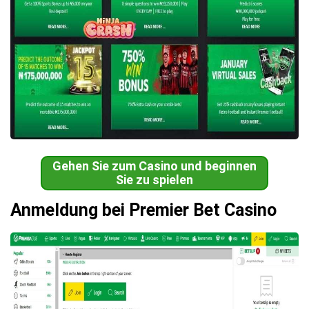
Gehen Sie zum Casino und beginnen
Sie zu spielen
Anmeldung bei Premier Bet Casino