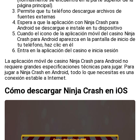
página principal).
Permite que tu teléfono descargue archivos de
fuentes externas
Espera a que la aplicación con Ninja Crash para
Android se descargue e instale en tu dispositivo
Cuando el icono de la aplicación móvil del casino Ninja
Crash para Android aparezca en la pantalla de inicio de
tu teléfono, haz clic en él
Entra en la aplicación del casino e inicia sesión
La aplicación móvil de casino Ninja Crash para Android no
requiere grandes especificaciones técnicas para jugar. Para
jugar a Ninja Crash en Android, todo lo que necesitas es una
conexión estable a Internet.
Cómo descargar Ninja Crash en iOS