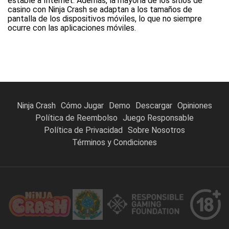
estable a Internet. Además, la mayoría de los sitios de
casino con Ninja Crash se adaptan a los tamaños de
pantalla de los dispositivos móviles, lo que no siempre
ocurre con las aplicaciones móviles.
Ninja Crash
Cómo Jugar
Demo
Descargar
Opiniones
Política de Reembolso
Juego Responsable
Política de Privacidad
Sobre Nosotros
Términos y Condiciones