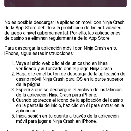
No es posible descargar la aplicación móvil con Ninja Crash
de la App Store debido a la prohibición de las actividades
de juego a nivel gubernamental. Por ello, las aplicaciones
de casino se eliminan regularmente de la App Store.
Para descargar la aplicación móvil con Ninja Crash en tu
iPhone, sigue estas instrucciones:
Vaya al sitio web oficial de un casino en línea
verificado y autorizado con el juego Ninja Crash.
Haga clic en el botón de descarga de la aplicación de
casino móvil Ninja Crash para iOS en la parte superior
de la página.
Espera a que se descargue el archivo de instalación
de la aplicación Ninja Crash para iPhone.
Cuando aparezca el icono de la aplicación del casino
en la pantalla de inicio, haz clic en él para entrar en la
aplicación.
Inicia sesión en tu cuenta a través de la aplicación
móvil para jugar a Ninja Crash en iPhone.