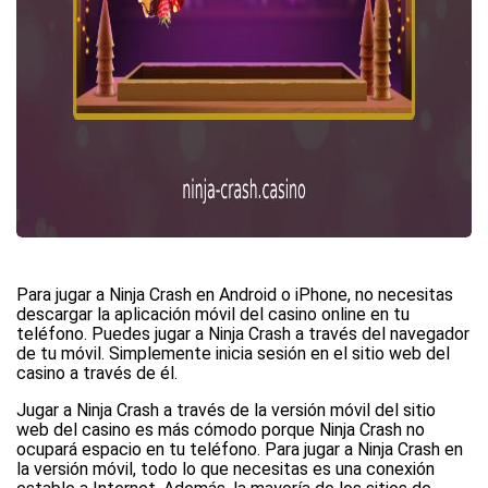
Para jugar a Ninja Crash en Android o iPhone, no necesitas
descargar la aplicación móvil del casino online en tu
teléfono. Puedes jugar a Ninja Crash a través del navegador
de tu móvil. Simplemente inicia sesión en el sitio web del
casino a través de él.
Jugar a Ninja Crash a través de la versión móvil del sitio
web del casino es más cómodo porque Ninja Crash no
ocupará espacio en tu teléfono. Para jugar a Ninja Crash en
la versión móvil, todo lo que necesitas es una conexión