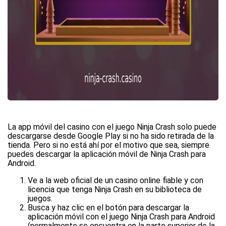
La app móvil del casino con el juego Ninja Crash solo puede
descargarse desde Google Play si no ha sido retirada de la
tienda. Pero si no está ahí por el motivo que sea, siempre
puedes descargar la aplicación móvil de Ninja Crash para
Android.
Ve a la web oficial de un casino online fiable y con
licencia que tenga Ninja Crash en su biblioteca de
juegos.
Busca y haz clic en el botón para descargar la
aplicación móvil con el juego Ninja Crash para Android
(normalmente se encuentra en la parte superior de la