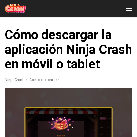
Ninja Crash
Cómo descargar la
Cómo Jugar
Demo
Descargar
aplicación Ninja Crash
Opiniones
¿Dónde Jugar a Ninja Crash?
en móvil o tablet
Ninja Crash
Cómo descargar