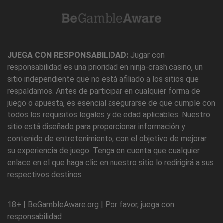
JUEGA CON RESPONSABILIDAD:
Jugar con
responsabilidad es una prioridad en ninja-crash.casino, un
sitio independiente que no está afiliado a los sitios que
respaldamos. Antes de participar en cualquier forma de
juego o apuesta, es esencial asegurarse de que cumple con
todos los requisitos legales y de edad aplicables. Nuestro
sitio está diseñado para proporcionar información y
contenido de entretenimiento, con el objetivo de mejorar
su experiencia de juego. Tenga en cuenta que cualquier
enlace en el que haga clic en nuestro sitio lo redirigirá a sus
respectivos destinos
18+ | BeGambleAware.org | Por favor, juega con
responsabilidad