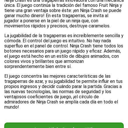
Ninja Crash es una tragaperras innovadora con una mecánica
única. El juego continúa la tradición del famoso Fruit Ninja y
tiene una gran ventaja sobre éste: ¡en Ninja Crash se puede
ganar mucho dinero! En esta tragaperras, se invita al
jugador a ponerse en la piel de un ninja que, con
movimientos rápidos y precisos, destruye caramelos.
La jugabilidad de la tragaperras es increíblemente sencilla y
cómoda. El control del juego es intuitivo. No hay nada
superfluo en el panel de control. Ninja Crash tiene todos los
botones necesarios para un juego rápido y eficaz. Además,
el juego está hecho en un estilo de dibujos animados, con
colores vivos y brillantes que armonizan
sorprendentemente bien entre sí.
El juego concentra las mejores características de las
tragaperras de azar, y su jugabilidad te permite influir en tus
propios ingresos y decidir cuándo parar la partida. Gracias a
las nuevas tecnologías, las normas de seguridad y los
ventajosos coeficientes de juego, ¡el círculo de
admiradores de Ninja Crash se amplía cada día en todo el
mundo!