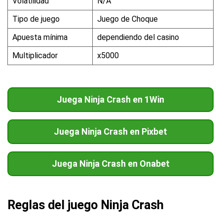
Volatilidad
N/A
Tipo de juego
Juego de Choque
Apuesta mínima
dependiendo del casino
Multiplicador
x5000
Juega Ninja Crash en 1Win
Juega Ninja Crash en Pixbet
Juega Ninja Crash en Onabet
Reglas del juego Ninja Crash