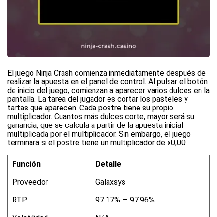
El juego Ninja Crash comienza inmediatamente después de
realizar la apuesta en el panel de control. Al pulsar el botón
de inicio del juego, comienzan a aparecer varios dulces en la
pantalla. La tarea del jugador es cortar los pasteles y
tartas que aparecen. Cada postre tiene su propio
multiplicador. Cuantos más dulces corte, mayor será su
ganancia, que se calcula a partir de la apuesta inicial
multiplicada por el multiplicador. Sin embargo, el juego
terminará si el postre tiene un multiplicador de x0,00.
Función
Detalle
Proveedor
Galaxsys
RTP
97.17% — 97.96%