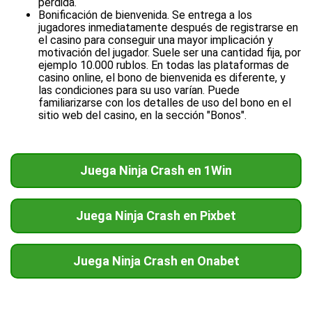
pérdida.
Bonificación de bienvenida. Se entrega a los
jugadores inmediatamente después de registrarse en
el casino para conseguir una mayor implicación y
motivación del jugador. Suele ser una cantidad fija, por
ejemplo 10.000 rublos. En todas las plataformas de
casino online, el bono de bienvenida es diferente, y
las condiciones para su uso varían. Puede
familiarizarse con los detalles de uso del bono en el
sitio web del casino, en la sección "Bonos".
Juega Ninja Crash en 1Win
Juega Ninja Crash en Pixbet
Juega Ninja Crash en Onabet