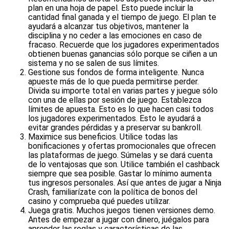
plan en una hoja de papel. Esto puede incluir la
cantidad final ganada y el tiempo de juego. El plan te
ayudará a alcanzar tus objetivos, mantener la
disciplina y no ceder a las emociones en caso de
fracaso. Recuerde que los jugadores experimentados
obtienen buenas ganancias sólo porque se ciñen a un
sistema y no se salen de sus límites.
Gestione sus fondos de forma inteligente. Nunca
apueste más de lo que pueda permitirse perder.
Divida su importe total en varias partes y juegue sólo
con una de ellas por sesión de juego. Establezca
límites de apuesta. Esto es lo que hacen casi todos
los jugadores experimentados. Esto le ayudará a
evitar grandes pérdidas y a preservar su bankroll.
Maximice sus beneficios. Utilice todas las
bonificaciones y ofertas promocionales que ofrecen
las plataformas de juego. Súmelas y se dará cuenta
de lo ventajosas que son. Utilice también el cashback
siempre que sea posible. Gastar lo mínimo aumenta
tus ingresos personales. Así que antes de jugar a Ninja
Crash, familiarízate con la política de bonos del
casino y comprueba qué puedes utilizar.
Juega gratis. Muchos juegos tienen versiones demo.
Antes de empezar a jugar con dinero, juégalos para
aprender las reglas y características de las