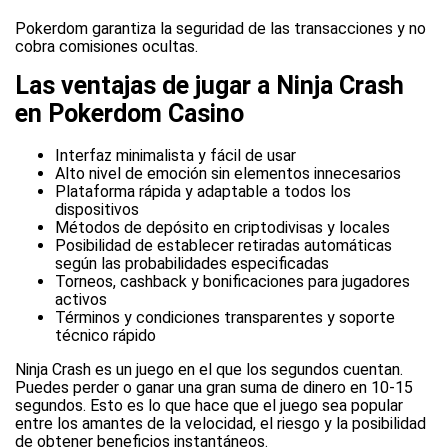
Pokerdom garantiza la seguridad de las transacciones y no
cobra comisiones ocultas.
Las ventajas de jugar a Ninja Crash
en Pokerdom Casino
Interfaz minimalista y fácil de usar
Alto nivel de emoción sin elementos innecesarios
Plataforma rápida y adaptable a todos los
dispositivos
Métodos de depósito en criptodivisas y locales
Posibilidad de establecer retiradas automáticas
según las probabilidades especificadas
Torneos, cashback y bonificaciones para jugadores
activos
Términos y condiciones transparentes y soporte
técnico rápido
Ninja Crash es un juego en el que los segundos cuentan.
Puedes perder o ganar una gran suma de dinero en 10-15
segundos. Esto es lo que hace que el juego sea popular
entre los amantes de la velocidad, el riesgo y la posibilidad
de obtener beneficios instantáneos.