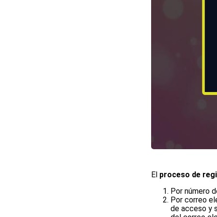
El
proceso de regi
Por número de
Por correo el
de acceso y s