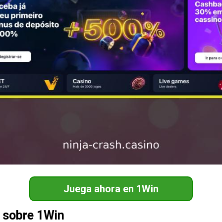
Juega ahora en 1Win
 sobre 1Win