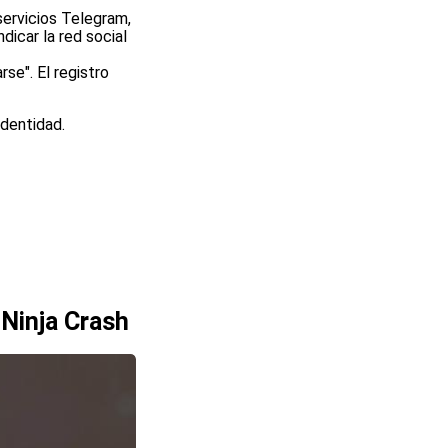
servicios Telegram,
dicar la red social
rse". El registro
dentidad.
 Ninja Crash