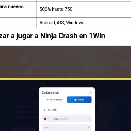
para nuevos
500% hasta 750
Android, iOS, Windows
r a jugar a Ninja Crash en 1Win