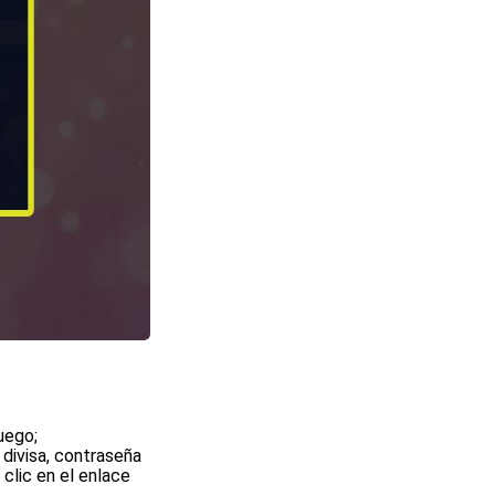
uego;
 divisa, contraseña
clic en el enlace