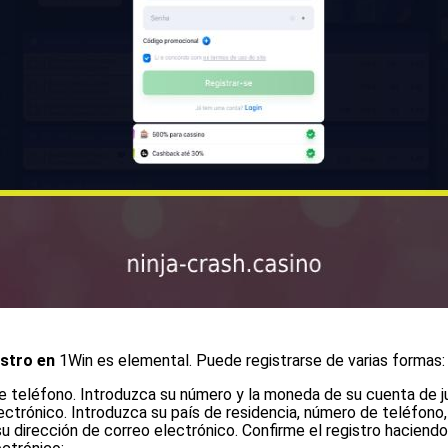
stro en
1Win es elemental. Puede registrarse de varias formas:
 teléfono. Introduzca su número y la moneda de su cuenta de j
ectrónico. Introduzca su país de residencia, número de teléfono,
u dirección de correo electrónico. Confirme el registro haciendo 