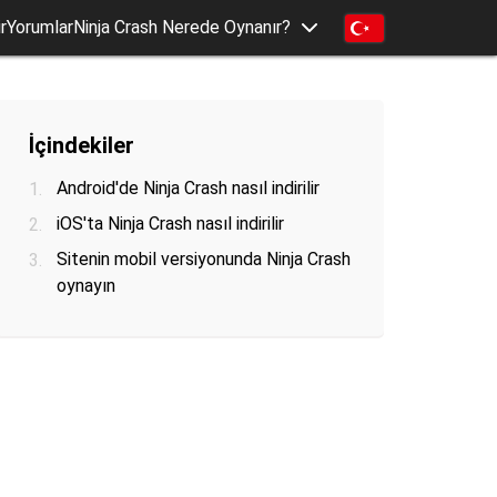
r
Yorumlar
Ninja Crash Nerede Oynanır?
İçindekiler
Android'de Ninja Crash nasıl indirilir
iOS'ta Ninja Crash nasıl indirilir
Sitenin mobil versiyonunda Ninja Crash
oynayın