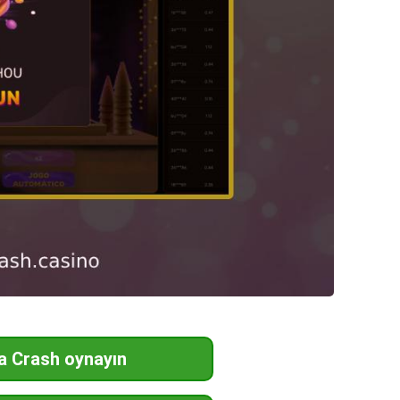
a Crash oynayın