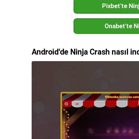
Pixbet'te Ni
Onabet'te N
Android'de Ninja Crash nasıl indi