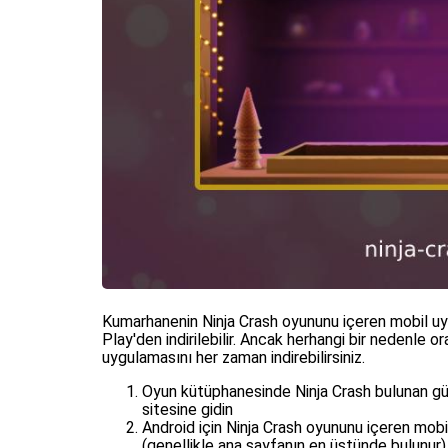
Kumarhanenin Ninja Crash oyununu içeren mobil u
Play'den indirilebilir. Ancak herhangi bir nedenle o
uygulamasını her zaman indirebilirsiniz.
Oyun kütüphanesinde Ninja Crash bulunan güve
sitesine gidin
Android için Ninja Crash oyununu içeren mobi
(genellikle ana sayfanın en üstünde bulunur)