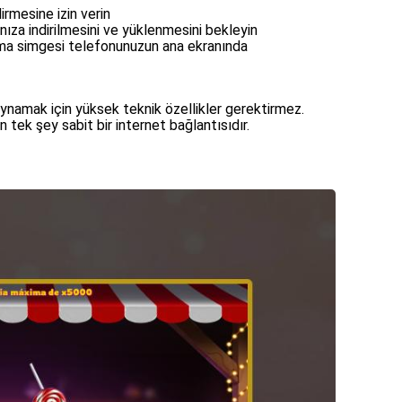
rmesine izin verin
nıza indirilmesini ve yüklenmesini bekleyin
ama simgesi telefonunuzun ana ekranında
ynamak için yüksek teknik özellikler gerektirmez.
 tek şey sabit bir internet bağlantısıdır.