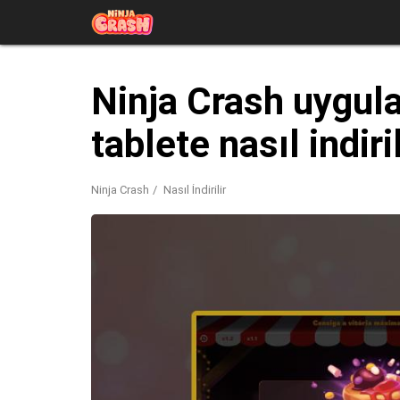
Ninja Crash uygul
tablete nasıl indiril
Ninja Crash
Nasıl İndirilir