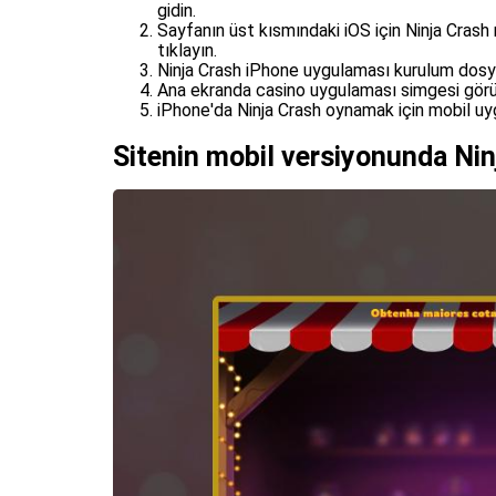
gidin.
Sayfanın üst kısmındaki iOS için Ninja Cras
tıklayın.
Ninja Crash iPhone uygulaması kurulum dosyas
Ana ekranda casino uygulaması simgesi görü
iPhone'da Ninja Crash oynamak için mobil uy
Sitenin mobil versiyonunda Nin