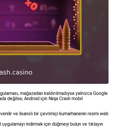
ygulaması, mağazadan kaldırılmadıysa yalnızca Google
rada değilse, Android için Ninja Crash mobil
nilir ve lisanslı bir çevrimiçi kumarhanenin resmi web
l uygulamayı indirmek için düğmeyi bulun ve tıklayın