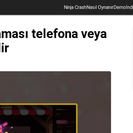
Ninja Crash
Nasıl Oynanır
Demo
İndi
aması telefona veya
ir