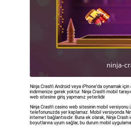
Ninja Crash'i Android veya iPhone'da oynamak için
indirmenize gerek yoktur. Ninja Crash'i mobil taray
web sitesine giriş yapmanız yeterlidir.
Ninja Crash'i casino web sitesinin mobil versiyonu
telefonunuzda yer kaplamaz. Mobil versiyonda Ninj
internet bağlantısıdır. Buna ek olarak, Ninja Crash
boyutlarına uyum sağlar, bu durum mobil uygulamala