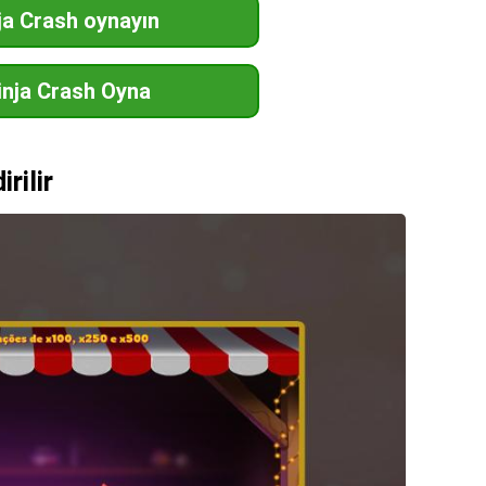
nja Crash oynayın
inja Crash Oyna
rilir