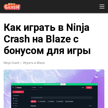
Ninja Crash
Как играть в Ninja
Как Играть
Демо
Скачать
Crash на Blaze с
Отзывы
Где Играть в Ninja Crash?
бонусом для игры
Ninja Crash
Играть в Blaze