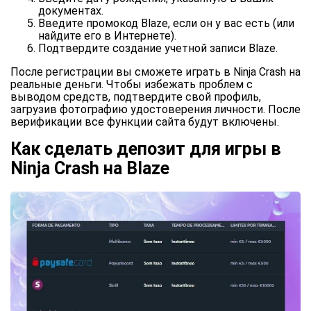
документах.
Введите промокод Blaze, если он у вас есть (или
найдите его в Интернете).
Подтвердите создание учетной записи Blaze.
После регистрации вы сможете играть в Ninja Crash на
реальные деньги. Чтобы избежать проблем с
выводом средств, подтвердите свой профиль,
загрузив фотографию удостоверения личности. После
верификации все функции сайта будут включены.
Как сделать депозит для игры в
Ninja Crash на Blaze