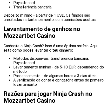
Paysafecard
Transferência bancária
Depósito mínimo - a partir de 1 USD. Os fundos são
creditados instantaneamente, sem comissões ocultas.
Levantamento de ganhos no
Mozzartbet Casino
Ganhaste o Ninja Crash? Isso é uma óptima notícia. Aqui
está como podes levantar o teu dinheiro:
Métodos disponíveis: transferência bancária,
Paysafecard
Levantamento mínimo - de 5-10 EUR, dependendo do
método.
Processamento - de algumas horas a 3 dias úteis
A verificação da conta é obrigatória antes do primeiro
levantamento
Razões para jogar Ninja Crash no
Mozzartbet Casino