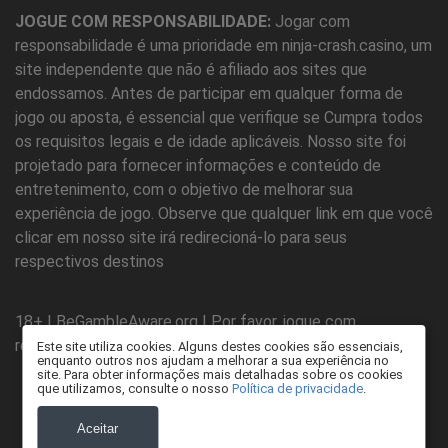
JOGUE COM RESPONSABILIDADE:
Jogar com
responsabilidade é uma prioridade em ninja-crash.casino, um
site independente que não é afiliado aos sites que
endossamos. Antes de participar em qualquer forma de
jogo ou aposta, é essencial que verifique se Cumpra todos
os requisitos legais e de idade aplicáveis. Nosso site foi
projetado para fornecer informações e conteúdo de
entretenimento, com o objetivo de melhorar sua
experiência de jogo. Observe que qualquer link em que você
clicar em nosso site irá redirecioná-lo para seus
respectivos destinos
18+ | BeGambleAware.org | Por favor, jogue com
responsabilidade
Email:
info@ninja-crash.casino
©
ninja-crash.casino
Jogar Agora
Este site utiliza cookies. Alguns destes cookies são essenciais,