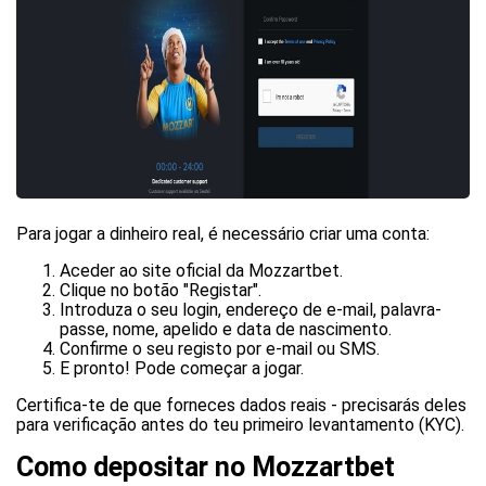
Para jogar a dinheiro real, é necessário criar uma conta:
Aceder ao site oficial da Mozzartbet.
Clique no botão "Registar".
Introduza o seu login, endereço de e-mail, palavra-
passe, nome, apelido e data de nascimento.
Confirme o seu registo por e-mail ou SMS.
E pronto! Pode começar a jogar.
Certifica-te de que forneces dados reais - precisarás deles
para verificação antes do teu primeiro levantamento (KYC).
Como depositar no Mozzartbet