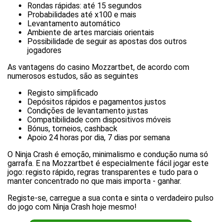
Rondas rápidas: até 15 segundos
Probabilidades até x100 e mais
Levantamento automático
Ambiente de artes marciais orientais
Possibilidade de seguir as apostas dos outros
jogadores
As vantagens do casino Mozzartbet, de acordo com
numerosos estudos, são as seguintes
Registo simplificado
Depósitos rápidos e pagamentos justos
Condições de levantamento justas
Compatibilidade com dispositivos móveis
Bónus, torneios, cashback
Apoio 24 horas por dia, 7 dias por semana
O Ninja Crash é emoção, minimalismo e condução numa só
garrafa. E na Mozzartbet é especialmente fácil jogar este
jogo: registo rápido, regras transparentes e tudo para o
manter concentrado no que mais importa - ganhar.
Registe-se, carregue a sua conta e sinta o verdadeiro pulso
do jogo com Ninja Crash hoje mesmo!