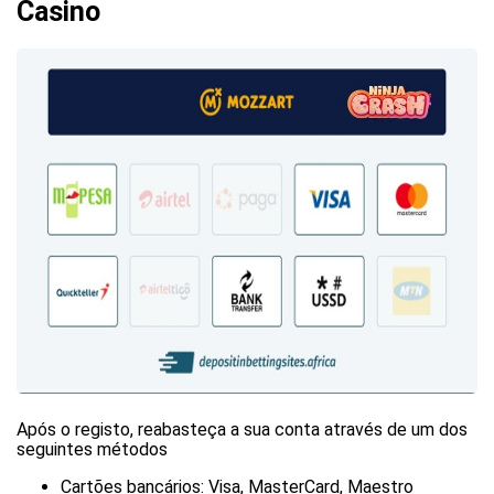
Casino
Após o registo, reabasteça a sua conta através de um dos
seguintes métodos
Cartões bancários: Visa, MasterCard, Maestro