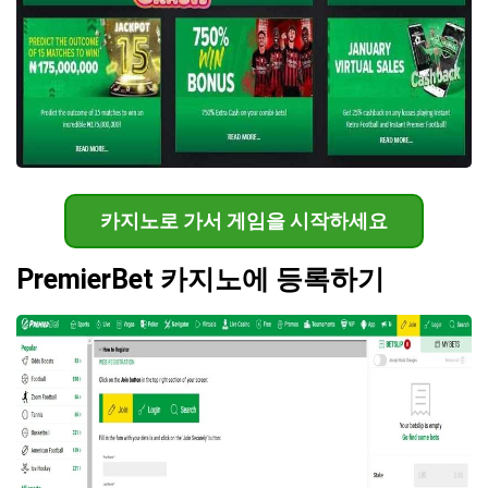
카지노로 가서 게임을 시작하세요
PremierBet 카지노에 등록하기