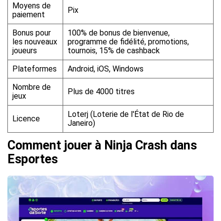
Moyens de
Pix
paiement
Bonus pour
100% de bonus de bienvenue,
les nouveaux
programme de fidélité, promotions,
joueurs
tournois, 15% de cashback
Plateformes
Android, iOS, Windows
Nombre de
Plus de 4000 titres
jeux
Loterj (Loterie de l'État de Rio de
Licence
Janeiro)
Comment jouer à Ninja Crash dans
Esportes