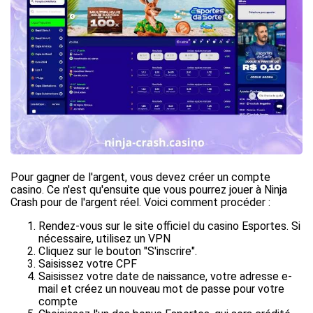
Pour gagner de l'argent, vous devez créer un compte
casino. Ce n'est qu'ensuite que vous pourrez jouer à Ninja
Crash pour de l'argent réel. Voici comment procéder :
Rendez-vous sur le site officiel du casino Esportes. Si
nécessaire, utilisez un VPN
Cliquez sur le bouton "S'inscrire".
Saisissez votre CPF
Saisissez votre date de naissance, votre adresse e-
mail et créez un nouveau mot de passe pour votre
compte