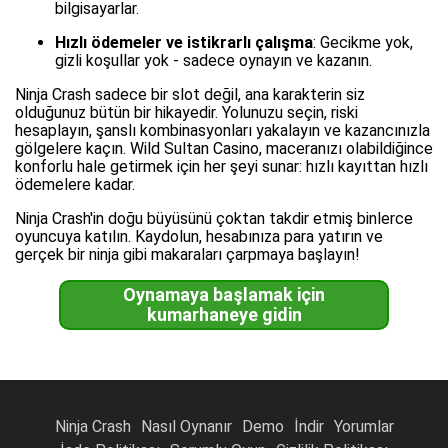
bilgisayarlar.
Hızlı ödemeler ve istikrarlı çalışma
: Gecikme yok,
gizli koşullar yok - sadece oynayın ve kazanın.
Ninja Crash sadece bir slot değil, ana karakterin siz
olduğunuz bütün bir hikayedir. Yolunuzu seçin, riski
hesaplayın, şanslı kombinasyonları yakalayın ve kazancınızla
gölgelere kaçın. Wild Sultan Casino, maceranızı olabildiğince
konforlu hale getirmek için her şeyi sunar: hızlı kayıttan hızlı
ödemelere kadar.
Ninja Crash'in doğu büyüsünü çoktan takdir etmiş binlerce
oyuncuya katılın. Kaydolun, hesabınıza para yatırın ve
gerçek bir ninja gibi makaraları çarpmaya başlayın!
Oynamaya başlamak için
kumarhaneye gidin
Ninja Crash
Nasıl Oynanır
Demo
İndir
Yorumlar