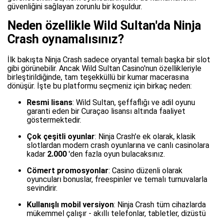
güvenliğini sağlayan zorunlu bir koşuldur.
Neden özellikle Wild Sultan'da Ninja
Crash oynamalısınız?
İlk bakışta Ninja Crash sadece oryantal temalı başka bir slot
gibi görünebilir. Ancak Wild Sultan Casino'nun özellikleriyle
birleştirildiğinde, tam teşekküllü bir kumar macerasına
dönüşür. İşte bu platformu seçmeniz için birkaç neden:
Resmi lisans
: Wild Sultan, şeffaflığı ve adil oyunu
garanti eden bir Curaçao lisansı altında faaliyet
göstermektedir.
Çok çeşitli oyunlar
: Ninja Crash'e ek olarak, klasik
slotlardan modern crash oyunlarına ve canlı casinolara
kadar
2.000
'den fazla oyun bulacaksınız.
Cömert promosyonlar
: Casino düzenli olarak
oyuncuları bonuslar, freespinler ve temalı turnuvalarla
sevindirir.
Kullanışlı mobil versiyon
: Ninja Crash tüm cihazlarda
mükemmel çalışır - akıllı telefonlar, tabletler, dizüstü