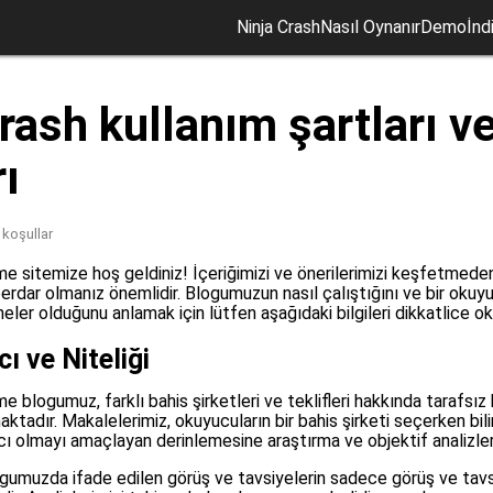
Ninja Crash
Nasıl Oynanır
Demo
İndi
rash kullanım şartları v
rı
 koşullar
eme sitemize hoş geldiniz! İçeriğimizi ve önerilerimizi keşfetmed
erdar olmanız önemlidir. Blogumuzun nasıl çalıştığını ve bir okuy
neler olduğunu anlamak için lütfen aşağıdaki bilgileri dikkatlice o
ı ve Niteliği
me blogumuz, farklı bahis şirketleri ve teklifleri hakkında tarafsız b
adır. Makalelerimiz, okuyucuların bir bahis şirketi seçerken bilin
ı olmayı amaçlayan derinlemesine araştırma ve objektif analizle
logumuzda ifade edilen görüş ve tavsiyelerin sadece görüş ve tav