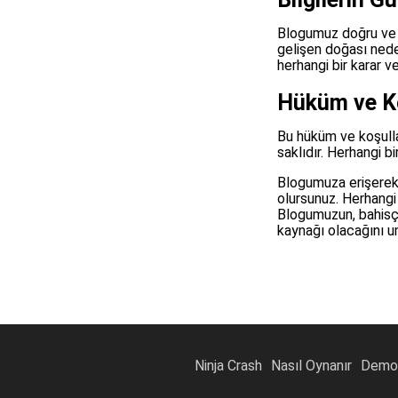
Blogumuz doğru ve g
gelişen doğası neden
herhangi bir karar v
Hüküm ve Ko
Bu hüküm ve koşulla
saklıdır. Herhangi b
Blogumuza erişerek 
olursunuz. Herhangi
Blogumuzun, bahisçil
kaynağı olacağını 
Ninja Crash
Nasıl Oynanır
Demo