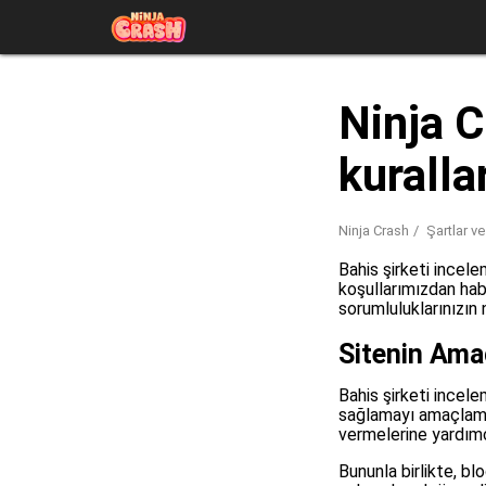
Ninja C
kuralla
Ninja Crash
Şartlar ve
Bahis şirketi incel
koşullarımızdan hab
sorumluluklarınızın 
Sitenin Amac
Bahis şirketi incele
sağlamayı amaçlamakt
vermelerine yardımc
Bununla birlikte, b