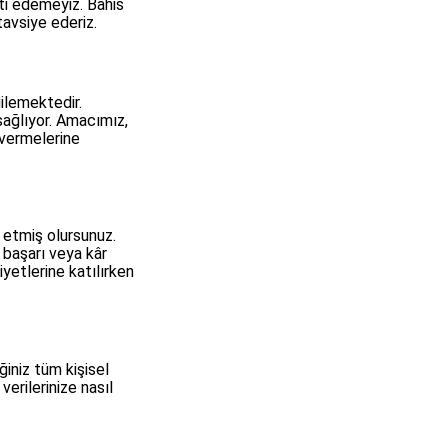
nti edemeyiz. Bahis
avsiye ederiz.
gilemektedir.
 sağlıyor. Amacımız,
r vermelerine
 etmiş olursunuz.
k başarı veya kâr
iyetlerine katılırken
ğiniz tüm kişisel
verilerinize nasıl