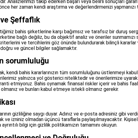
r. Analizlerimizi takip ederken başarı veya belirli sonuçları gara
önce her zaman kendi araştırma ve değerlendirmenizi yapmanızı t
ve Şeffaflık
iğimiz bahis şirketlerine karşı bağımsız ve tarafsız bir duruş ser
irketine bağlı değiliz, bu da objektif analiz ve öneriler sunmamızı
riterlerini ve tercihlerini göz önünde bulundurarak bilinçli kararla
doğru ve güncel bilgiler sağlamaktır.
n sorumluluğu
k, kendi bahis kararlarınızın tüm sorumluluğunu üstlenmeyi kabul
rilerimiz yalnızca yol gösterici niteliktedir ve önerilerimize uyara
anti etmiyoruz. Bahis oynamak finansal riskler içerir ve bahis faal
a olmanız ve bunları kabul etmeye istekli olmanız gerekir.
tikası
nın gizliliğine saygı duyar. Adınız ve e-posta adresiniz gibi verdi
cak ve izniniz olmadan üçüncü taraflarla paylaşılmayacaktır. Kişisel 
yrıntılı bilgi için gizlilik politikamızın tamamını okuyun.
Güncellenmesi ve Doğruluğu