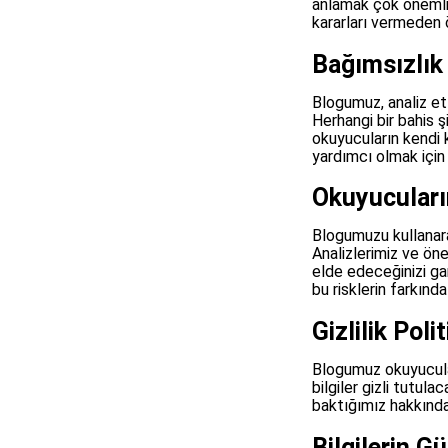
anlamak çok önemlidi
kararları vermeden 
Bağımsızlık 
Blogumuz, analiz ett
Herhangi bir bahis ş
okuyucuların kendi k
yardımcı olmak için 
Okuyucuları
Blogumuzu kullanara
Analizlerimiz ve öne
elde edeceğinizi gar
bu risklerin farkınd
Gizlilik Poli
Blogumuz okuyucuları
bilgiler gizli tutula
baktığımız hakkında a
Bilgilerin 