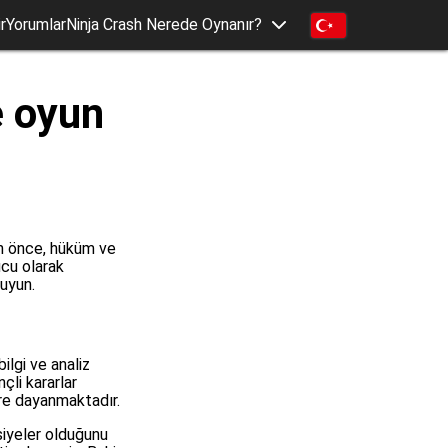
r
Yorumlar
Ninja Crash Nerede Oynanır?
e oyun
en önce, hüküm ve
ucu olarak
kuyun.
ilgi ve analiz
çli kararlar
re dayanmaktadır.
siyeler olduğunu