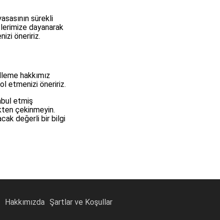
asasının sürekli
izlerimize dayanarak
izi öneririz.
elleme hakkımız
ol etmenizi öneririz.
abul etmiş
ekten çekinmeyin.
ak değerli bir bilgi
Hakkımızda
Şartlar ve Koşullar