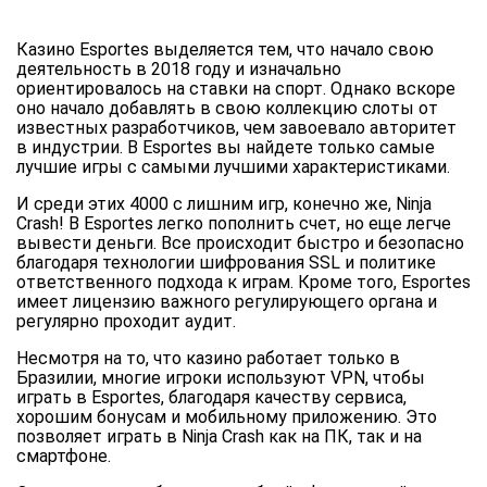
Казино Esportes выделяется тем, что начало свою
деятельность в 2018 году и изначально
ориентировалось на ставки на спорт. Однако вскоре
оно начало добавлять в свою коллекцию слоты от
известных разработчиков, чем завоевало авторитет
в индустрии. В Esportes вы найдете только самые
лучшие игры с самыми лучшими характеристиками.
И среди этих 4000 с лишним игр, конечно же, Ninja
Crash! В Esportes легко пополнить счет, но еще легче
вывести деньги. Все происходит быстро и безопасно
благодаря технологии шифрования SSL и политике
ответственного подхода к играм. Кроме того, Esportes
имеет лицензию важного регулирующего органа и
регулярно проходит аудит.
Несмотря на то, что казино работает только в
Бразилии, многие игроки используют VPN, чтобы
играть в Esportes, благодаря качеству сервиса,
хорошим бонусам и мобильному приложению. Это
позволяет играть в Ninja Crash как на ПК, так и на
смартфоне.