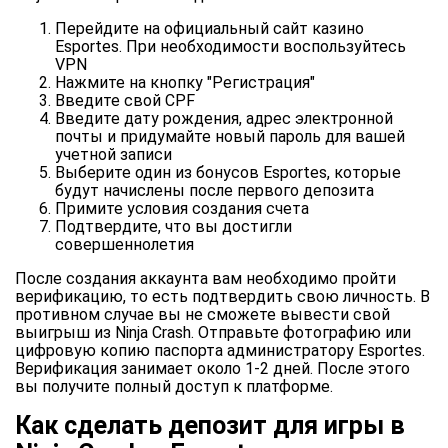
Перейдите на официальный сайт казино
Esportes. При необходимости воспользуйтесь
VPN
Нажмите на кнопку "Регистрация"
Введите свой CPF
Введите дату рождения, адрес электронной
почты и придумайте новый пароль для вашей
учетной записи
Выберите один из бонусов Esportes, которые
будут начислены после первого депозита
Примите условия создания счета
Подтвердите, что вы достигли
совершеннолетия
После создания аккаунта вам необходимо пройти
верификацию, то есть подтвердить свою личность. В
противном случае вы не сможете вывести свой
выигрыш из Ninja Crash. Отправьте фотографию или
цифровую копию паспорта администратору Esportes.
Верификация занимает около 1-2 дней. После этого
вы получите полный доступ к платформе.
Как сделать депозит для игры в