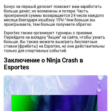
Бонус на первый депозит поможет вам заработать
больше денег, но возможны и потери. Часть
проигранной суммы возвращается 24 числа каждого
месяца благодаря кешбэку 15%! Чем больше вы
проигрываете, тем больше получаете обратно.
Esportes также организует турниры с призами.
Перейдите на вкладку "Акции" на сайте, чтобы узнать
больше. Вы также можете выиграть бесплатные
ставки (фрибеты) на Esportes, но они действительны
только для спортивных событий.
Заключение о Ninja Crash в
Esportes