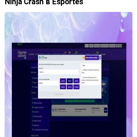
Ninja Crash в Esportes