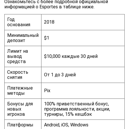
Ознакомьтесь с более подробной официальной
информацией о Esportes в таблице ниже.
Год
2018
основания
Минимальный
$1
депозит
Лимит на
вывод
$10,000 каждые 30 дней
средств
Скорость
От 1 до 3 дней
снятия
Платежные
Pix
методы
Бонусы для
100% приветственный бонус,
новых
программа лояльности, акции,
игроков
турниры, 15% кешбэк
Платформы
Android, iOS, Windows