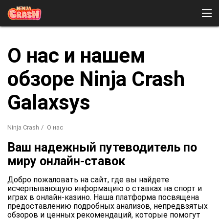
Ninja Crash
О нас и нашем
Как Играть
Демо
Скачать
обзоре Ninja Crash
Отзывы
Где Играть в Ninja Crash?
Galaxsys
Ninja Crash
О нас
Ваш надежный путеводитель по
миру онлайн-ставок
Добро пожаловать на сайт, где вы найдете
исчерпывающую информацию о ставках на спорт и
играх в онлайн-казино. Наша платформа посвящена
предоставлению подробных анализов, непредвзятых
обзоров и ценных рекомендаций, которые помогут