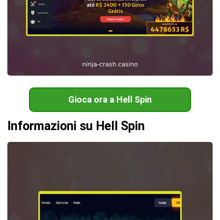
Gioca ora a Hell Spin
Informazioni su Hell Spin