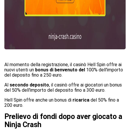
Al momento della registrazione, il casinò Hell Spin offre ai
nuovi utenti un
bonus di benvenuto del
100% dell'importo
del deposito fino a 250 euro.
Al
secondo deposito
, il casinò offre ai giocatori un bonus
del 50% dell'importo del deposito fino a 300 euro.
Hell Spin offre anche un bonus di
ricarica
del 50% fino a
200 euro.
Prelievo di fondi dopo aver giocato a
Ninja Crash