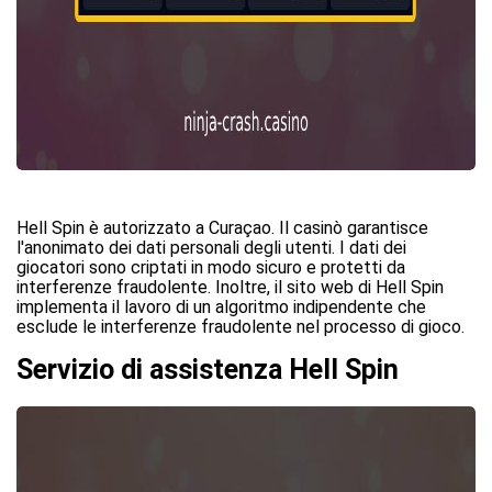
Hell Spin è autorizzato a Curaçao. Il casinò garantisce
l'anonimato dei dati personali degli utenti. I dati dei
giocatori sono criptati in modo sicuro e protetti da
interferenze fraudolente. Inoltre, il sito web di Hell Spin
implementa il lavoro di un algoritmo indipendente che
esclude le interferenze fraudolente nel processo di gioco.
Servizio di assistenza Hell Spin