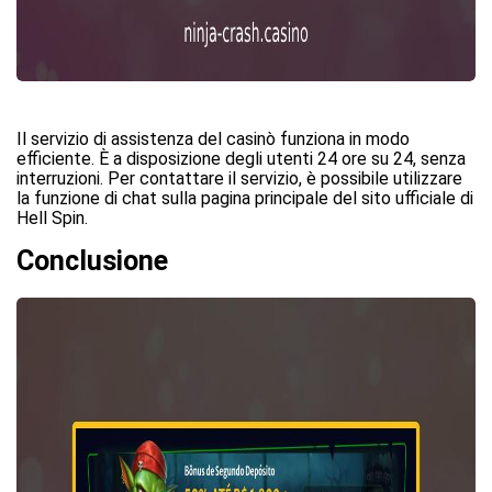
Il servizio di assistenza del casinò funziona in modo
efficiente. È a disposizione degli utenti 24 ore su 24, senza
interruzioni. Per contattare il servizio, è possibile utilizzare
la funzione di chat sulla pagina principale del sito ufficiale di
Hell Spin.
Conclusione