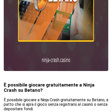
È possibile giocare gratuitamente a Ninja
Crash su Betano?
È possibile giocare a Ninja Crash gratuitamente su Betano, a
patto che si apra il gioco senza registrarsi al casinò o senza
depositare fondi.