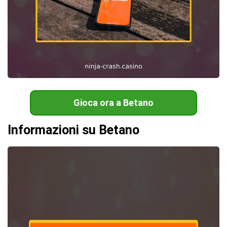
Gioca ora a Betano
Informazioni su Betano