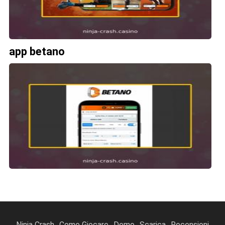
app betano
Ninja Crash
Come Giocare
Demo
Scarica
Recensioni