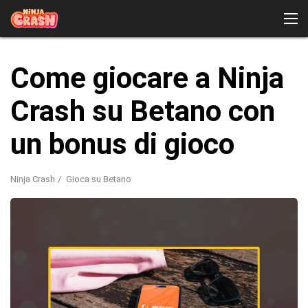
Ninja Crash
Come giocare a Ninja
Come Giocare
Demo
Scarica
Crash su Betano con
Recensioni
Dove Giocare a Ninja Crash?
un bonus di gioco
Ninja Crash
Gioca su Betano